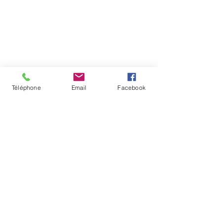
Téléphone
Email
Facebook
Afficher plus
J'aime
Répondre
Vuong
05 mai
Absolument passionnant, ce billet ! J'ai 