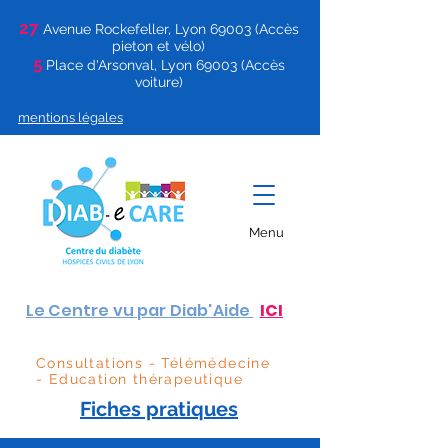
27
Avenue Rockefeller, Lyon 69003 (Accès
pieton et vélo)
5
Place d'Arsonval, Lyon 69003 (Accès
voiture)
mentions légales
Menu
Le Centre vu par Diab'Aide
ICI
Consultations - Télémédecine
- Education thérapeutique
Fiches pratiques