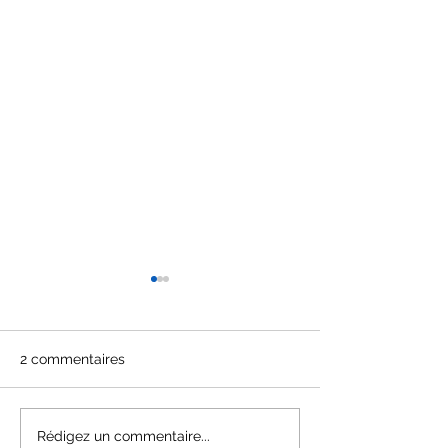
2 commentaires
Etre équilibré, est-ce un
Diab Series une
Rédigez un commentaire...