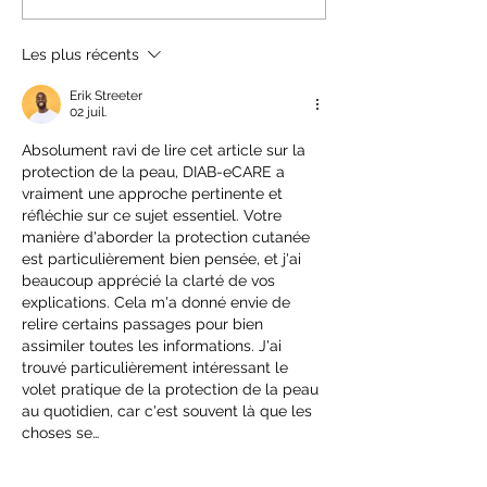
handicap pour accéder à
nouvelle rubriq
la boucle fermée en
www.diab-ecare
Les plus récents
France?
2023
Erik Streeter
02 juil.
Absolument ravi de lire cet article sur la 
protection de la peau, DIAB-eCARE a 
vraiment une approche pertinente et 
réfléchie sur ce sujet essentiel. Votre 
manière d'aborder la protection cutanée 
est particulièrement bien pensée, et j'ai 
beaucoup apprécié la clarté de vos 
explications. Cela m'a donné envie de 
relire certains passages pour bien 
assimiler toutes les informations. J'ai 
trouvé particulièrement intéressant le 
volet pratique de la protection de la peau 
au quotidien, car c'est souvent là que les 
choses se…