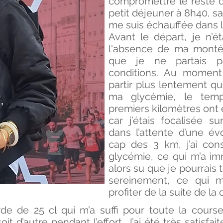
compromettre le reste d
petit déjeuner à 8h40, san
me suis échauffée dans l
Avant le départ, je n’é
l'absence de ma montée
que je ne partais p
conditions. Au moment 
partir plus lentement qu
ma glycémie, le temp
premiers kilomètres ont é
car j’étais focalisée 
dans l’attente d’une év
cap des 3 km, j’ai co
glycémie, ce qui m’a im
alors su que je pourrais
sereinement, ce qui m
profiter de la suite de la
de de 25 cl qui m’a suffi pour toute la course
 d’autre pendant l’effort. J’ai été très satisfai