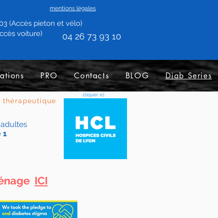
mentions légales
3 (Accès pieton et vélo)
ccès voiture)
04 26 73 93 10
ations
PRO
Contacts
BLOG
Diab Series
cliquer ici
n thérapeutique
 adultes
 1
éménage
ICI