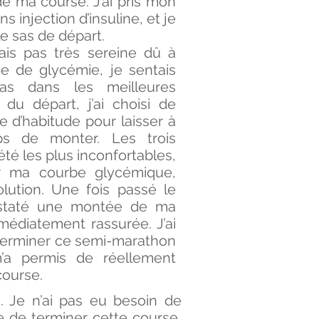
e ma course. J’ai pris mon
s injection d’insuline, et je
e sas de départ.
tais pas très sereine dû à
 de glycémie, je sentais
as dans les meilleures
du départ, j’ai choisi de
e d’habitude pour laisser à
s de monter. Les trois
té les plus inconfortables,
sur ma courbe glycémique,
olution. Une fois passé le
nstaté une montée de ma
médiatement rassurée. J’ai
 terminer ce semi-marathon
’a permis de réellement
 course.
. Je n’ai pas eu besoin de
te de terminer cette course,