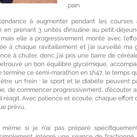
pain
ndance à augmenter pendant les courses à
cipé en prenant 3 unités d’insuline au petit-déj
 mais elle a progressivement monté avec l’effor
ée à chaque ravitaillement et j’ai surveillé ma
encé à chuter, donc j’ai pris une barre de céréa
’ai retrouvé un bon équilibre glycémique, accomp
e termine ce semi-marathon en 1h47, le temps que
tre un frein : le sport et le diabète peuvent par
hme, de commencer progressivement, d’écouter a
éagit. Avec patience et écoute, chaque effort de
ue prévu.
, même si je n’ai pas préparé spécifiquemen
i simplement intégré une séance de fractionné