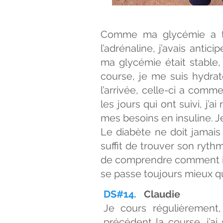
Comme ma glycémie a te
l’adrénaline, j’avais anti
ma glycémie était stable,
course, je me suis hydrat
l’arrivée, celle-ci a comm
les jours qui ont suivi, j
mes besoins en insuline. J
Le diabète ne doit jamais ê
suffit de trouver son ryt
de comprendre comment il r
se passe toujours mieux q
DS#14.
Claudie
Je cours régulièrement
précédent la course, j’a