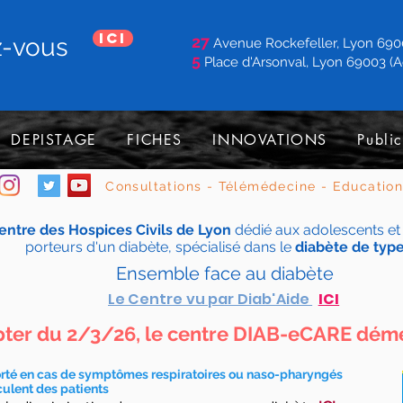
ici
z-vous
27
Avenue Rockefeller, Lyon 6900
5
Place d'Arsonval, Lyon 69003 (A
DEPISTAGE
FICHES
INNOVATIONS
Public
Consultations - Télémédecine - Educatio
entre des Hospices Civils de Lyon
dédié aux adolescents et
porteurs d'un diabète, spécialisé dans le
diabète de type
Ensemble face au diabète
Le Centre vu par Diab'Aide
ICI
ter du 2/3/26, le centre DIAB-eCARE d
orté en cas de symptômes respiratoires ou naso-pharyngés
culent des patients