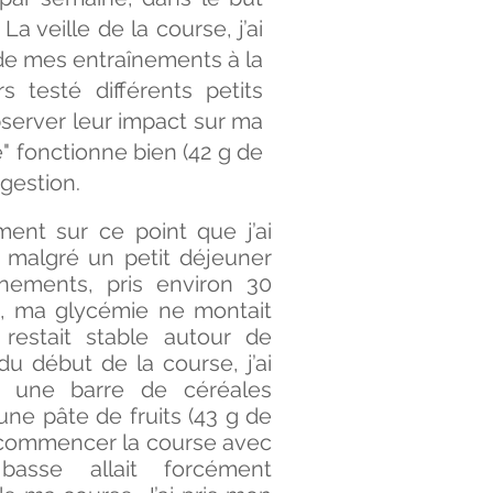
a veille de la course, j’ai
de mes entraînements à la
rs testé différents petits
observer leur impact sur ma
" fonctionne bien (42 g de
gestion.
ment sur ce point que j’ai
 malgré un petit déjeuner
nements, pris environ 30
t, ma glycémie ne montait
 restait stable autour de
u début de la course, j’ai
 une barre de céréales
une pâte de fruits (43 g de
e commencer la course avec
asse allait forcément