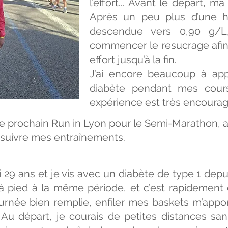
l’effort... Avant le départ, m
Après un peu plus d’une h
descendue vers 0,90 g/L
commencer le resucrage afin
effort jusqu’à la fin.
J’ai encore beaucoup à app
diabète pendant mes cours
expérience est très encoura
e prochain Run in Lyon pour le Semi-Marathon, a
ursuivre mes entraînements.
ai 29 ans et je vis avec un diabète de type 1 dep
à pied à la même période, et c’est rapidemen
urnée bien remplie, enfiler mes baskets m’appor
. Au départ, je courais de petites distances sa