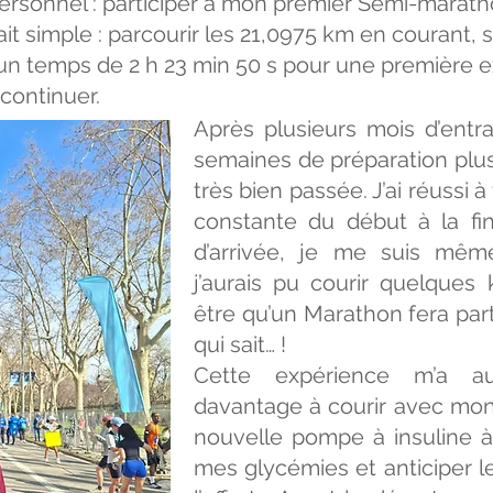
rsonnel : participer à mon premier Semi-marath
ait simple : parcourir les 21,0975 km en courant,
un temps de 2 h 23 min 50 s pour une première e
 continuer.
Après plusieurs mois d’entr
semaines de préparation plus 
très bien passée. J’ai réussi 
constante du début à la fin
d’arrivée, je me suis mêm
j’aurais pu courir quelques
être qu’un Marathon fera par
qui sait… !
Cette expérience m’a au
davantage à courir avec mon
nouvelle pompe à insuline à
mes glycémies et anticiper 