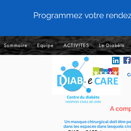
Programmez votre rende
Sommaire
Equipe
ACTIVITES
Le Diabète
C
A comp
Un masque chirurgical doit être p
dans les espaces dans lesquels cir